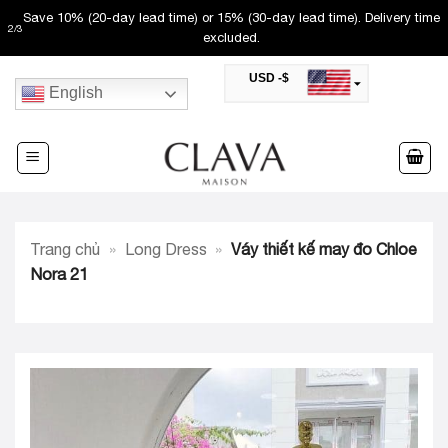
Skip
Save 10% (20-day lead time) or 15% (30-day lead time). Delivery time
2
/
3
to
excluded.
content
USD -$
English
SAR -SR
Saudi Riyal
AED -AED
United Arab Emirates Dirham
CAD -CA$
Canadian Dollar
AUD -AU$
Trang chủ
»
Long Dress
»
Váy thiết kế may đo Chloe
Australian Dollar
SGD -$
Nora 21
Singapore Dollar
HKD -HK$
Hong Kong Dollar
MYR -RM
Malaysian Ringgit
THB -฿
Thai Baht
QAR -QR
Qatari Rial