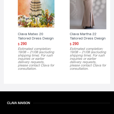
Clava Mateo 20
Clava Martha 22
Tailored Dress Design
Tailored Dress Design
290
290
$
$
Estimated completion:
Estimated completion:
19/08 – 21/08 (excluding
19/08 – 21/08 (excluding
shipping time). For rush
shipping time). For rush
inquiries or earlier
inquiries or earlier
delivery requests,
delivery requests,
please contact Clava for
please contact Clava for
consultation.
consultation.
CLAVA MAISON