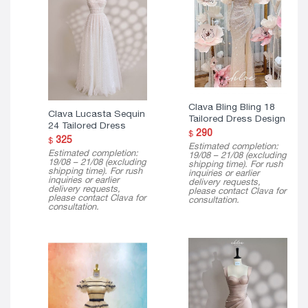
Clava Bling Bling 18
Clava Lucasta Sequin
Tailored Dress Design
24 Tailored Dress
290
$
325
$
Estimated completion:
Estimated completion:
19/08 – 21/08 (excluding
19/08 – 21/08 (excluding
shipping time). For rush
shipping time). For rush
inquiries or earlier
inquiries or earlier
delivery requests,
delivery requests,
please contact Clava for
please contact Clava for
consultation.
consultation.