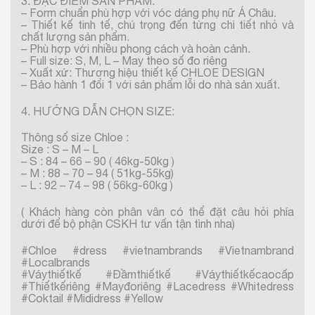
3. ĐẶC ĐIỂM SẢN PHẨM:
– Form chuẩn phù hợp với vóc dáng phụ nữ Á Châu.
– Thiết kế tinh tế, chú trọng đến từng chi tiết nhỏ và
chất lượng sản phẩm.
– Phù hợp với nhiều phong cách và hoàn cảnh.
– Full size: S, M, L – May theo số đo riêng
– Xuất xứ: Thương hiệu thiết kế CHLOE DESIGN
– Bảo hành 1 đổi 1 với sản phẩm lỗi do nhà sản xuất.
4. HƯỚNG DẪN CHỌN SIZE:
Thông số size Chloe :
Size : S – M – L
– S : 84 – 66 – 90 ( 46kg-50kg )
– M : 88 – 70 – 94 ( 51kg-55kg)
– L : 92 – 74 – 98 ( 56kg-60kg )
( Khách hàng còn phân vân có thể đặt câu hỏi phía
dưới để bộ phận CSKH tư vấn tận tình nha)
#Chloe #dress #vietnambrands #Vietnambrand
#Localbrands
#Váythiếtkế #Đầmthiếtkế #Váythiếtkếcaocấp
#Thiếtkếriêng #Mayđoriêng #Lacedress #Whitedress
#Coktail #Mididress #Yellow