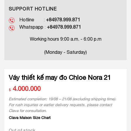
SUPPORT HOTLINE
Hotline
:
+84978.999.871
Whatspapp
:
+84978.999.871
Working hours 9:00 a.m. - 6:00 p.m
(Monday - Saturday)
Váy thiết kế may đo Chloe Nora 21
4.000.000
$
Estimated completion: 19/08 – 21/08 (excluding shipping time).
For rush inquiries or earlier delivery requests, please contact
Clava for consultation.
Clava Maison Size Chart
Out of stock