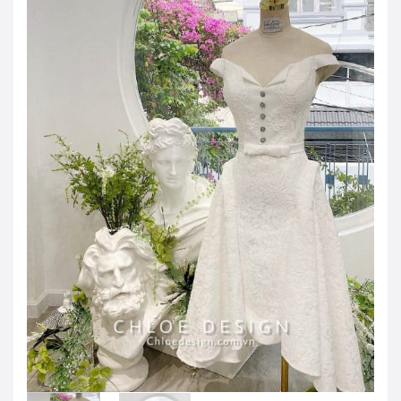
JOD -JD
Jordanian Dinar
KWD -KD
Kuwaiti Dinar
OMR -OMR
Omani Rial
EUR -€
Euro
GBP -£
British Pound Sterling
VND -₫
CNY -CN¥
Chinese Yuan
JPY -¥
Japanese Yen