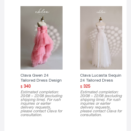
Clava Gwen 24
Clava Lucasta Sequin
Tailored Dress Design
24 Tailored Dress
340
325
$
$
Estimated completion:
Estimated completion:
20/08 – 22/08 (excluding
20/08 – 22/08 (excluding
shipping time). For rush
shipping time). For rush
inquiries or earlier
inquiries or earlier
delivery requests,
delivery requests,
please contact Clava for
please contact Clava for
consultation.
consultation.