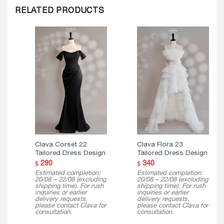
RELATED PRODUCTS
Clava Corset 22
Clava Flora 23
Tailored Dress Design
Tailored Dress Design
290
340
$
$
Estimated completion:
Estimated completion:
20/08 – 22/08 (excluding
20/08 – 22/08 (excluding
shipping time). For rush
shipping time). For rush
inquiries or earlier
inquiries or earlier
delivery requests,
delivery requests,
please contact Clava for
please contact Clava for
consultation.
consultation.