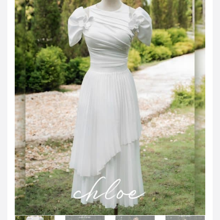
JOD -JD
Jordanian Dinar
KWD -KD
Kuwaiti Dinar
OMR -OMR
Omani Rial
EUR -€
Euro
GBP -£
British Pound Sterling
VND -₫
CNY -CN¥
Chinese Yuan
JPY -¥
Japanese Yen