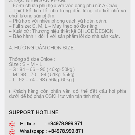
3. ĐẶC ĐIỂM SẢN PHẨM:
– Form chuẩn phù hợp với vóc dáng phụ nữ Á Châu.
– Thiết kế tinh tế, chú trọng đến từng chi tiết nhỏ và
chất lượng sản phẩm.
– Phù hợp với nhiều phong cách và hoàn cảnh.
– Full size: S, M, L – May theo số đo riêng
– Xuất xứ: Thương hiệu thiết kế CHLOE DESIGN
– Bảo hành 1 đổi 1 với sản phẩm lỗi do nhà sản xuất.
4. HƯỚNG DẪN CHỌN SIZE:
Thông số size Chloe :
Size : S – M – L
– S : 84 – 66 – 90 ( 46kg-50kg )
– M : 88 – 70 – 94 ( 51kg-55kg)
– L : 92 – 74 – 98 ( 56kg-60kg )
( Khách hàng còn phân vân có thể đặt câu hỏi phía
dưới để bộ phận CSKH tư vấn tận tình nha)
SUPPORT HOTLINE
Hotline
:
+84978.999.871
Whatspapp
:
+84978.999.871