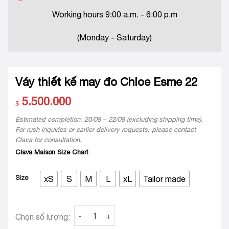
Working hours 9:00 a.m. - 6:00 p.m
(Monday - Saturday)
Váy thiết kế may đo Chloe Esme 22
5.500.000
$
Estimated completion: 20/08 – 22/08 (excluding shipping time).
For rush inquiries or earlier delivery requests, please contact
Clava for consultation.
Clava Maison Size Chart
Size
xS
S
M
L
xL
Tailor made
Váy thiết kế may đo Chloe Esme 22 quantity
Chọn số lượng: