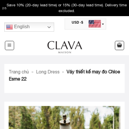
Skip
Save 10% (20-day lead time) or 15% (30-day lead time). Delivery time
2
/
3
to
excluded.
content
USD -$
English
SAR -SR
Saudi Riyal
AED -AED
United Arab Emirates Dirham
CAD -CA$
Canadian Dollar
AUD -AU$
Trang chủ
»
Long Dress
»
Váy thiết kế may đo Chloe
Australian Dollar
SGD -$
Esme 22
Singapore Dollar
HKD -HK$
Hong Kong Dollar
MYR -RM
Malaysian Ringgit
THB -฿
Thai Baht
QAR -QR
Qatari Rial