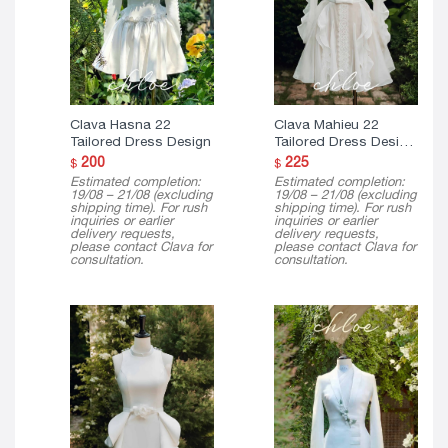
Clava Hasna 22
Clava Mahieu 22
Tailored Dress Design
Tailored Dress Design
( Mini Version )
200
225
$
$
Estimated completion:
Estimated completion:
19/08 – 21/08 (excluding
19/08 – 21/08 (excluding
shipping time). For rush
shipping time). For rush
inquiries or earlier
inquiries or earlier
delivery requests,
delivery requests,
please contact Clava for
please contact Clava for
consultation.
consultation.