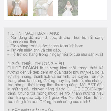
1. CHÍNH SÁCH BÁN HÀNG:
– Sử dụng để mặc đi tiệc, đi chơi, hẹn hò rất sang
chảnh và nữ tính
– Giao hàng toàn quốc, thanh toán linh hoạt
– Tư vấn nhiệt tình và chu đáo.
– Hỗ trợ đổi hàng trong 7 ngày nếu lỗi của nhà sản xuất
2. GIỚI THIỆU THƯƠNG HIỆU
CHLOE DESIGN là thương hiệu thời trang thiết kế
hướng đến vẻ đẹp tiềm ẩn của người phụ nữ Việt, đó là
sự nhẹ nhàng, thanh lịch và nữ tính. Để xuyến trên mỗi
trang phục là những đường may tay tinh tế, nhẹ nhàng,
tạo nên gu thời trang thời thượng riêng. Mỗi BST đều
là những câu chuyện riêng được CHLOE DESIGN gửi
gắm. Chúng tôi mong muốn sẽ trở thành hương hiệu
thời trang cao cấp số 1 giúp Phụ Nữ Việt Nam tự tin
tỏa sáng trên con đường thành công của mình !
3. ĐẶC ĐIỂM SẢN PHẨM: