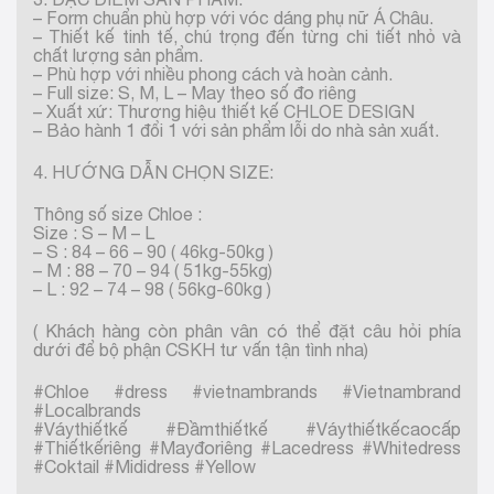
– Form chuẩn phù hợp với vóc dáng phụ nữ Á Châu.
– Thiết kế tinh tế, chú trọng đến từng chi tiết nhỏ và
chất lượng sản phẩm.
– Phù hợp với nhiều phong cách và hoàn cảnh.
– Full size: S, M, L – May theo số đo riêng
– Xuất xứ: Thương hiệu thiết kế CHLOE DESIGN
– Bảo hành 1 đổi 1 với sản phẩm lỗi do nhà sản xuất.
4. HƯỚNG DẪN CHỌN SIZE:
Thông số size Chloe :
Size : S – M – L
– S : 84 – 66 – 90 ( 46kg-50kg )
– M : 88 – 70 – 94 ( 51kg-55kg)
– L : 92 – 74 – 98 ( 56kg-60kg )
( Khách hàng còn phân vân có thể đặt câu hỏi phía
dưới để bộ phận CSKH tư vấn tận tình nha)
#Chloe #dress #vietnambrands #Vietnambrand
#Localbrands
#Váythiếtkế #Đầmthiếtkế #Váythiếtkếcaocấp
#Thiếtkếriêng #Mayđoriêng #Lacedress #Whitedress
#Coktail #Mididress #Yellow