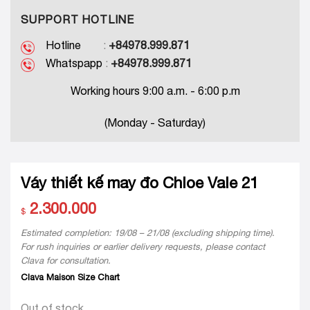
SUPPORT HOTLINE
Hotline
:
+84978.999.871
Whatspapp
:
+84978.999.871
Working hours 9:00 a.m. - 6:00 p.m
(Monday - Saturday)
Váy thiết kế may đo Chloe Vale 21
2.300.000
$
Estimated completion: 19/08 – 21/08 (excluding shipping time).
For rush inquiries or earlier delivery requests, please contact
Clava for consultation.
Clava Maison Size Chart
Out of stock