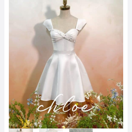
JOD -JD
Jordanian Dinar
KWD -KD
Kuwaiti Dinar
OMR -OMR
Omani Rial
EUR -€
Euro
GBP -£
British Pound Sterling
VND -₫
CNY -CN¥
Chinese Yuan
JPY -¥
Japanese Yen