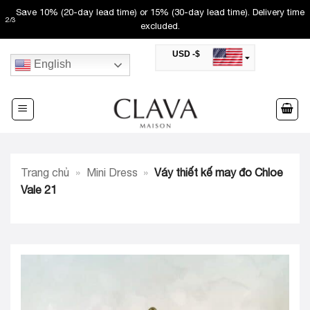
Skip
Save 10% (20-day lead time) or 15% (30-day lead time). Delivery time
2
/
3
to
excluded.
content
USD -$
English
SAR -SR
Saudi Riyal
AED -AED
United Arab Emirates Dirham
CAD -CA$
Canadian Dollar
AUD -AU$
Trang chủ
»
Mini Dress
»
Váy thiết kế may đo Chloe
Australian Dollar
SGD -$
Vale 21
Singapore Dollar
HKD -HK$
Hong Kong Dollar
MYR -RM
Malaysian Ringgit
THB -฿
Thai Baht
QAR -QR
Qatari Rial