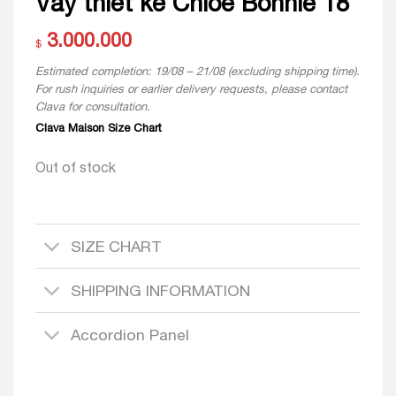
Váy thiết kế Chloe Bonnie 18
3.000.000
$
Estimated completion: 19/08 – 21/08 (excluding shipping time).
For rush inquiries or earlier delivery requests, please contact
Clava for consultation.
Clava Maison Size Chart
Out of stock
SIZE CHART
SHIPPING INFORMATION
Accordion Panel