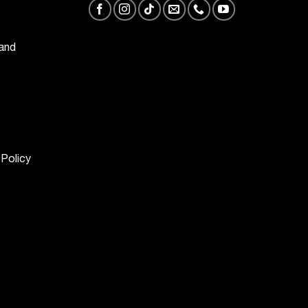
 and
 Policy