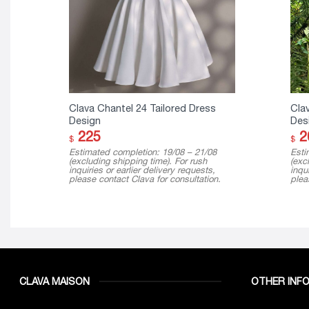
Clava Chantel 24 Tailored Dress
Cla
Design
Des
225
2
$
$
Estimated completion: 19/08 – 21/08
Esti
(excluding shipping time). For rush
(exc
inquiries or earlier delivery requests,
inqui
please contact Clava for consultation.
plea
CLAVA MAISON
OTHER INF