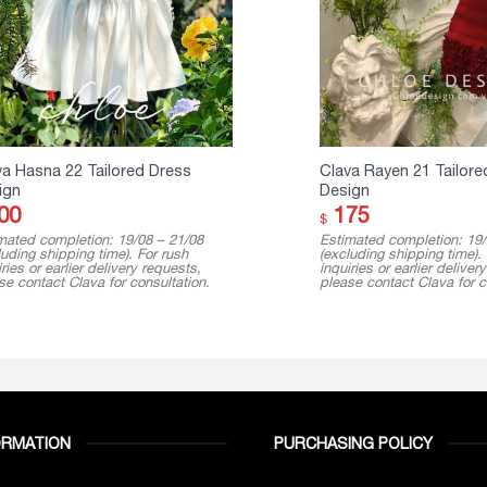
va Hasna 22 Tailored Dress
Clava Rayen 21 Tailore
ign
Design
00
175
$
mated completion: 19/08 – 21/08
Estimated completion: 19/
luding shipping time). For rush
(excluding shipping time).
ries or earlier delivery requests,
inquiries or earlier deliver
se contact Clava for consultation.
please contact Clava for c
ORMATION
PURCHASING POLICY