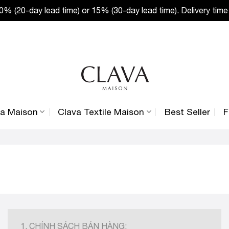
% (20-day lead time) or 15% (30-day lead time). Delivery time
va Maison
Clava Textile Maison
Best Seller
F
1. CHÍNH SÁCH BÁN HÀNG: