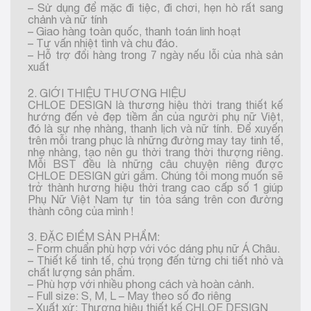
– Sử dụng để mặc đi tiệc, đi chơi, hẹn hò rất sang
chảnh và nữ tính
– Giao hàng toàn quốc, thanh toán linh hoạt
– Tư vấn nhiệt tình và chu đáo.
– Hỗ trợ đổi hàng trong 7 ngày nếu lỗi của nhà sản
xuất
2. GIỚI THIỆU THƯƠNG HIỆU
CHLOE DESIGN là thương hiệu thời trang thiết kế
hướng đến vẻ đẹp tiềm ẩn của người phụ nữ Việt,
đó là sự nhẹ nhàng, thanh lịch và nữ tính. Để xuyến
trên mỗi trang phục là những đường may tay tinh tế,
nhẹ nhàng, tạo nên gu thời trang thời thượng riêng.
Mỗi BST đều là những câu chuyện riêng được
CHLOE DESIGN gửi gắm. Chúng tôi mong muốn sẽ
trở thành hương hiệu thời trang cao cấp số 1 giúp
Phụ Nữ Việt Nam tự tin tỏa sáng trên con đường
thành công của mình !
3. ĐẶC ĐIỂM SẢN PHẨM:
– Form chuẩn phù hợp với vóc dáng phụ nữ Á Châu.
– Thiết kế tinh tế, chú trọng đến từng chi tiết nhỏ và
chất lượng sản phẩm.
– Phù hợp với nhiều phong cách và hoàn cảnh.
– Full size: S, M, L – May theo số đo riêng
– Xuất xứ: Thương hiệu thiết kế CHLOE DESIGN