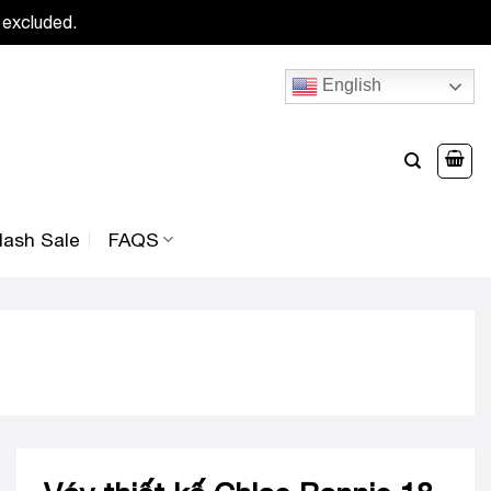
 excluded.
English
lash Sale
FAQS