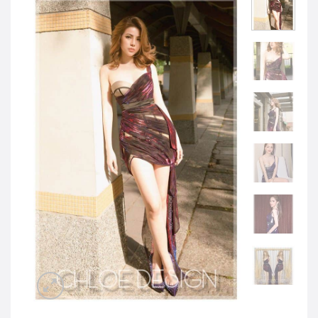
JOD -JD
Jordanian Dinar
KWD -KD
Kuwaiti Dinar
OMR -OMR
Omani Rial
EUR -€
Euro
GBP -£
British Pound Sterling
VND -₫
CNY -CN¥
Chinese Yuan
JPY -¥
Japanese Yen