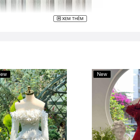
XEM THÊM
ew
New