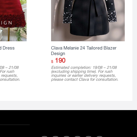
d Dress
Clava Melanie 24 Tailored Blazer
Design
190
$
08 – 21/08
Estimated completion: 19/08 – 21/08
 For rush
(excluding shipping time). For rush
y requests,
inquiries or earlier delivery requests,
onsultation.
please contact Clava for consultation.