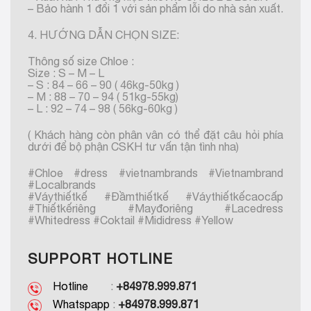
– Bảo hành 1 đổi 1 với sản phẩm lỗi do nhà sản xuất.
4. HƯỚNG DẪN CHỌN SIZE:
Thông số size Chloe :
Size : S – M – L
– S : 84 – 66 – 90 ( 46kg-50kg )
– M : 88 – 70 – 94 ( 51kg-55kg)
– L : 92 – 74 – 98 ( 56kg-60kg )
( Khách hàng còn phân vân có thể đặt câu hỏi phía
dưới để bộ phận CSKH tư vấn tận tình nha)
#Chloe #dress #vietnambrands #Vietnambrand
#Localbrands
#Váythiếtkế #Đầmthiếtkế #Váythiếtkếcaocấp
#Thiếtkếriêng #Mayđoriêng #Lacedress
#Whitedress #Coktail #Mididress #Yellow
SUPPORT HOTLINE
Hotline
:
+84978.999.871
Whatspapp
:
+84978.999.871