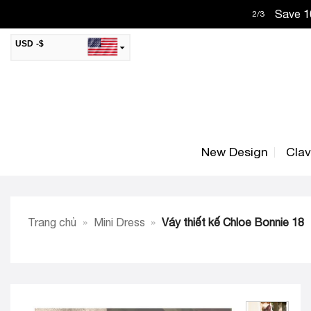
Skip
Save 10
2
/
3
to
content
USD -$
SAR -SR
Saudi Riyal
AED -AED
United Arab Emirates Dirham
CAD -CA$
Canadian Dollar
New Design
Cla
AUD -AU$
Australian Dollar
SGD -$
Singapore Dollar
HKD -HK$
Hong Kong Dollar
Trang chủ
»
Mini Dress
»
Váy thiết kế Chloe Bonnie 18
MYR -RM
Malaysian Ringgit
THB -฿
Thai Baht
QAR -QR
Qatari Rial