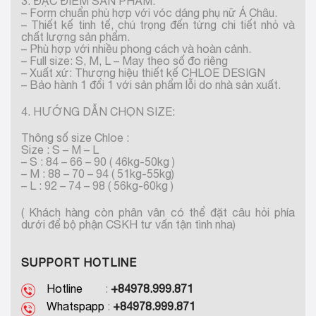
3. ĐẶC ĐIỂM SẢN PHẨM:
– Form chuẩn phù hợp với vóc dáng phụ nữ Á Châu.
– Thiết kế tinh tế, chú trọng đến từng chi tiết nhỏ và
chất lượng sản phẩm.
– Phù hợp với nhiều phong cách và hoàn cảnh.
– Full size: S, M, L – May theo số đo riêng
– Xuất xứ: Thương hiệu thiết kế CHLOE DESIGN
– Bảo hành 1 đổi 1 với sản phẩm lỗi do nhà sản xuất.
4. HƯỚNG DẪN CHỌN SIZE:
Thông số size Chloe :
Size : S – M – L
– S : 84 – 66 – 90 ( 46kg-50kg )
– M : 88 – 70 – 94 ( 51kg-55kg)
– L : 92 – 74 – 98 ( 56kg-60kg )
( Khách hàng còn phân vân có thể đặt câu hỏi phía
dưới để bộ phận CSKH tư vấn tận tình nha)
SUPPORT HOTLINE
Hotline
:
+84978.999.871
Whatspapp
:
+84978.999.871