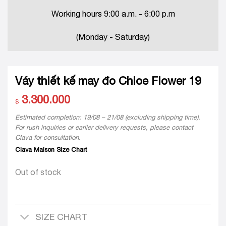
Working hours 9:00 a.m. - 6:00 p.m
(Monday - Saturday)
Váy thiết kế may đo Chloe Flower 19
3.300.000
$
Estimated completion: 19/08 – 21/08 (excluding shipping time).
For rush inquiries or earlier delivery requests, please contact
Clava for consultation.
Clava Maison Size Chart
Out of stock
SIZE CHART