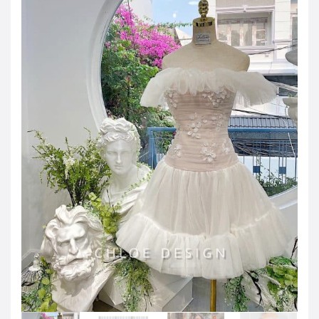
JOD -JD
Jordanian Dinar
KWD -KD
Kuwaiti Dinar
OMR -OMR
Omani Rial
EUR -€
Euro
GBP -£
British Pound Sterling
VND -₫
CNY -CN¥
Chinese Yuan
JPY -¥
Japanese Yen