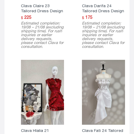
Clava Claire 23
Clava Darifa 24
Tailored Dress Design
Tailored Dress Design
225
175
$
$
Estimated completion:
Estimated completion:
19/08 – 21/08 (excluding
19/08 – 21/08 (excluding
shipping time). For rush
shipping time). For rush
inquiries or earlier
inquiries or earlier
delivery requests,
delivery requests,
please contact Clava for
please contact Clava for
consultation.
consultation.
Clava Hlalia 21
Clava Fati 24 Tailored