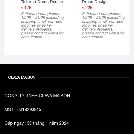
Tailored Dress Design
Dress Design
175
225
$
$
Estimated completion:
Estimated completion:
19/08 – 21/08 (excluding
19/08 – 21/08 (excluding
shipping time). For rush
shipping time). For rush
inquiries or earlier
inquiries or earlier
delivery requests,
delivery requests,
please contact Clava for
please contact Clava for
consultation.
consultation.
CLAVA MAISON
CÔNG TY TNHH CLAVA MAISON
MST : 0318290815
Cấp ngày : 30 tháng 1 năm 2024