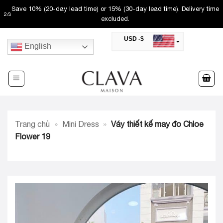
Skip
Save 10% (20-day lead time) or 15% (30-day lead time). Delivery time
2
/
3
to
excluded.
content
USD -$
English
SAR -SR
Saudi Riyal
AED -AED
United Arab Emirates Dirham
CAD -CA$
Canadian Dollar
AUD -AU$
Trang chủ
»
Mini Dress
»
Váy thiết kế may đo Chloe
Australian Dollar
SGD -$
Flower 19
Singapore Dollar
HKD -HK$
Hong Kong Dollar
MYR -RM
Malaysian Ringgit
THB -฿
Thai Baht
QAR -QR
Qatari Rial