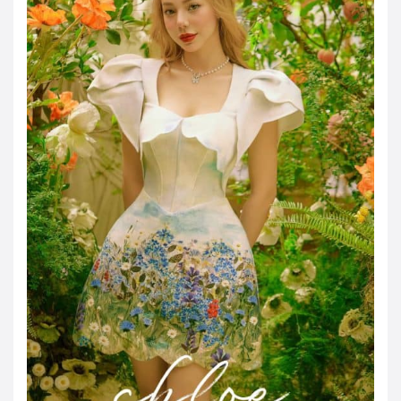
JOD -JD
Jordanian Dinar
KWD -KD
Kuwaiti Dinar
OMR -OMR
Omani Rial
EUR -€
Euro
GBP -£
British Pound Sterling
VND -₫
CNY -CN¥
Chinese Yuan
JPY -¥
Japanese Yen