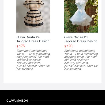
Clava Darifa 24
Clava Cerise 23
Tailored Dress Design
Tailored Dress Design
175
190
$
$
Estimated completion:
Estimated completion:
18/08 – 20/08 (excluding
18/08 – 20/08 (excluding
shipping time). For rush
shipping time). For rush
inquiries or earlier
inquiries or earlier
delivery requests,
delivery requests,
please contact Clava for
please contact Clava for
consultation.
consultation.
CLAVA MAISON