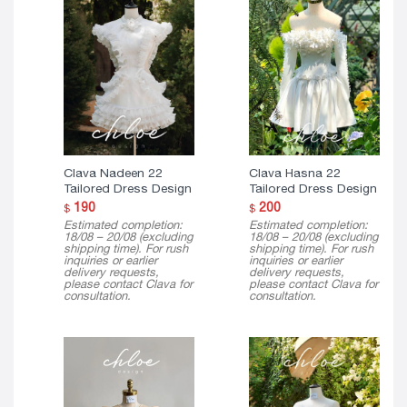
Clava Nadeen 22
Clava Hasna 22
Tailored Dress Design
Tailored Dress Design
190
200
$
$
Estimated completion:
Estimated completion:
18/08 – 20/08 (excluding
18/08 – 20/08 (excluding
shipping time). For rush
shipping time). For rush
inquiries or earlier
inquiries or earlier
delivery requests,
delivery requests,
please contact Clava for
please contact Clava for
consultation.
consultation.