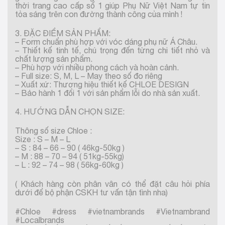
thời trang cao cấp số 1 giúp Phụ Nữ Việt Nam tự tin
tỏa sáng trên con đường thành công của mình !
3. ĐẶC ĐIỂM SẢN PHẨM:
– Form chuẩn phù hợp với vóc dáng phụ nữ Á Châu.
– Thiết kế tinh tế, chú trọng đến từng chi tiết nhỏ và
chất lượng sản phẩm.
– Phù hợp với nhiều phong cách và hoàn cảnh.
– Full size: S, M, L – May theo số đo riêng
– Xuất xứ: Thương hiệu thiết kế CHLOE DESIGN
– Bảo hành 1 đổi 1 với sản phẩm lỗi do nhà sản xuất.
4. HƯỚNG DẪN CHỌN SIZE:
Thông số size Chloe :
Size : S – M – L
– S : 84 – 66 – 90 ( 46kg-50kg )
– M : 88 – 70 – 94 ( 51kg-55kg)
– L : 92 – 74 – 98 ( 56kg-60kg )
( Khách hàng còn phân vân có thể đặt câu hỏi phía
dưới để bộ phận CSKH tư vấn tận tình nha)
#Chloe #dress #vietnambrands #Vietnambrand
#Localbrands