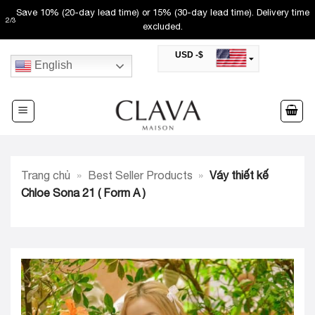
Skip
Save 10% (20-day lead time) or 15% (30-day lead time). Delivery time
2
/
3
to
excluded.
content
USD -$
English
SAR -SR
Saudi Riyal
AED -AED
United Arab Emirates Dirham
CAD -CA$
Canadian Dollar
AUD -AU$
Trang chủ
»
Best Seller Products
»
Váy thiết kế
Australian Dollar
SGD -$
Chloe Sona 21 ( Form A )
Singapore Dollar
HKD -HK$
Hong Kong Dollar
MYR -RM
Malaysian Ringgit
THB -฿
Thai Baht
QAR -QR
Qatari Rial