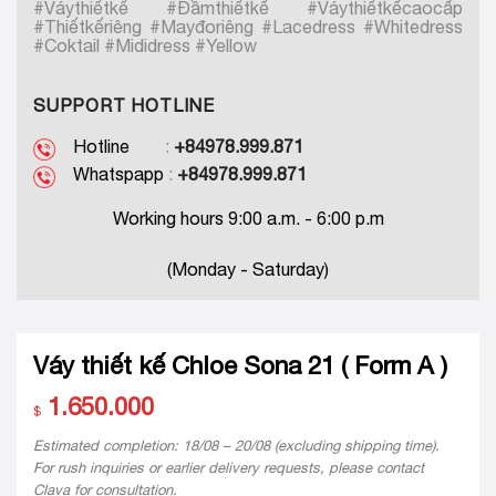
#Váythiếtkế #Đầmthiếtkế #Váythiếtkếcaocấp
#Thiếtkếriêng #Mayđoriêng #Lacedress #Whitedress
#Coktail #Mididress #Yellow
SUPPORT HOTLINE
Hotline
:
+84978.999.871
Whatspapp
:
+84978.999.871
Working hours 9:00 a.m. - 6:00 p.m
(Monday - Saturday)
Váy thiết kế Chloe Sona 21 ( Form A )
1.650.000
$
Estimated completion: 18/08 – 20/08 (excluding shipping time).
For rush inquiries or earlier delivery requests, please contact
Clava for consultation.