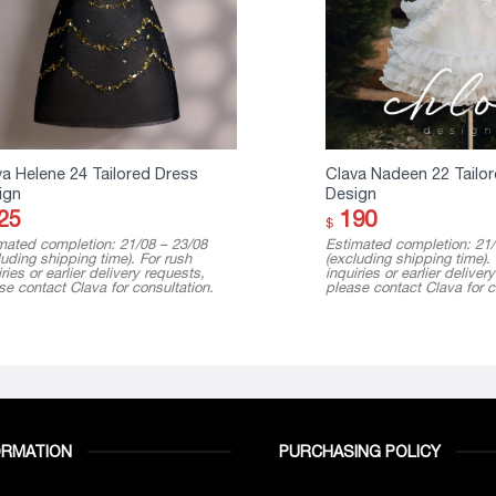
va Helene 24 Tailored Dress
Clava Nadeen 22 Tailo
ign
Design
25
190
$
mated completion: 21/08 – 23/08
Estimated completion: 21/
luding shipping time). For rush
(excluding shipping time).
ries or earlier delivery requests,
inquiries or earlier deliver
se contact Clava for consultation.
please contact Clava for c
ORMATION
PURCHASING POLICY