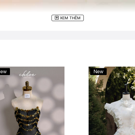
XEM THÊM
ew
New