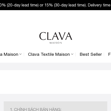
% (20-day lead time) or 15% (30-day lead time). Delivery time
va Maison
Clava Textile Maison
Best Seller
F
1. CHÍNH SÁCH BÁN HÀNG: