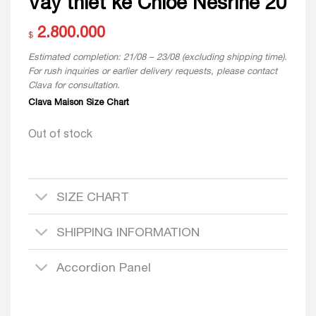
Váy thiết kế Chloe Nesrine 20
2.800.000
$
Estimated completion: 21/08 – 23/08 (excluding shipping time).
For rush inquiries or earlier delivery requests, please contact
Clava for consultation.
Clava Maison Size Chart
Out of stock
SIZE CHART
SHIPPING INFORMATION
Accordion Panel