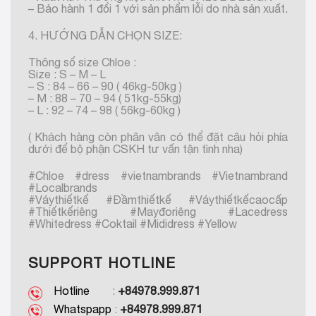
– Bảo hành 1 đổi 1 với sản phẩm lỗi do nhà sản xuất.
4. HƯỚNG DẪN CHỌN SIZE:
Thông số size Chloe :
Size : S – M – L
– S : 84 – 66 – 90 ( 46kg-50kg )
– M : 88 – 70 – 94 ( 51kg-55kg)
– L : 92 – 74 – 98 ( 56kg-60kg )
( Khách hàng còn phân vân có thể đặt câu hỏi phía
dưới để bộ phận CSKH tư vấn tận tình nha)
#Chloe #dress #vietnambrands #Vietnambrand
#Localbrands
#Váythiếtkế #Đầmthiếtkế #Váythiếtkếcaocấp
#Thiếtkếriêng #Mayđoriêng #Lacedress
#Whitedress #Coktail #Mididress #Yellow
SUPPORT HOTLINE
Hotline
:
+84978.999.871
Whatspapp
:
+84978.999.871