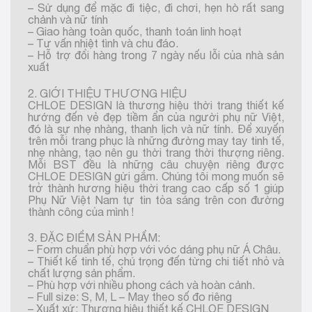
– Sử dụng để mặc đi tiệc, đi chơi, hẹn hò rất sang
chảnh và nữ tính
– Giao hàng toàn quốc, thanh toán linh hoạt
– Tư vấn nhiệt tình và chu đáo.
– Hỗ trợ đổi hàng trong 7 ngày nếu lỗi của nhà sản
xuất
2. GIỚI THIỆU THƯƠNG HIỆU
CHLOE DESIGN là thương hiệu thời trang thiết kế
hướng đến vẻ đẹp tiềm ẩn của người phụ nữ Việt,
đó là sự nhẹ nhàng, thanh lịch và nữ tính. Để xuyến
trên mỗi trang phục là những đường may tay tinh tế,
nhẹ nhàng, tạo nên gu thời trang thời thượng riêng.
Mỗi BST đều là những câu chuyện riêng được
CHLOE DESIGN gửi gắm. Chúng tôi mong muốn sẽ
trở thành hương hiệu thời trang cao cấp số 1 giúp
Phụ Nữ Việt Nam tự tin tỏa sáng trên con đường
thành công của mình !
3. ĐẶC ĐIỂM SẢN PHẨM:
– Form chuẩn phù hợp với vóc dáng phụ nữ Á Châu.
– Thiết kế tinh tế, chú trọng đến từng chi tiết nhỏ và
chất lượng sản phẩm.
– Phù hợp với nhiều phong cách và hoàn cảnh.
– Full size: S, M, L – May theo số đo riêng
– Xuất xứ: Thương hiệu thiết kế CHLOE DESIGN