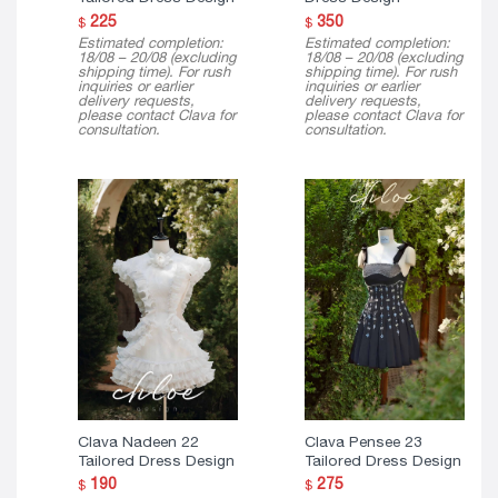
225
350
$
$
Estimated completion:
Estimated completion:
18/08 – 20/08 (excluding
18/08 – 20/08 (excluding
shipping time). For rush
shipping time). For rush
inquiries or earlier
inquiries or earlier
delivery requests,
delivery requests,
please contact Clava for
please contact Clava for
consultation.
consultation.
Clava Nadeen 22
Clava Pensee 23
Tailored Dress Design
Tailored Dress Design
190
275
$
$