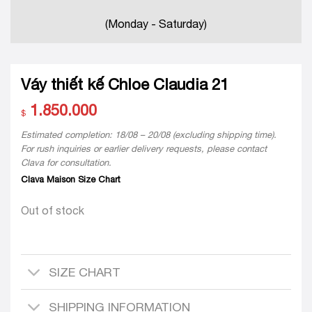
(Monday - Saturday)
Váy thiết kế Chloe Claudia 21
1.850.000
$
Estimated completion: 18/08 – 20/08 (excluding shipping time).
For rush inquiries or earlier delivery requests, please contact
Clava for consultation.
Clava Maison Size Chart
Out of stock
SIZE CHART
SHIPPING INFORMATION