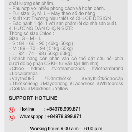
chất lượng sản phẩm.
– Phù hợp với nhiều phong cách và hoàn cảnh.
– Full size: S, M, L – May theo số đo riêng
– Xuất xứ: Thương hiệu thiết kế CHLOE DESIGN
– Bảo hành 1 đổi 1 với sản phẩm lỗi do nhà sản xuất.
4. HƯỚNG DẪN CHỌN SIZE:
Thông số size Chloe :
Size : S – M – L
– S : 84 – 66 – 90 ( 46kg-50kg )
– M : 88 – 70 – 94 ( 51kg-55kg)
– L : 92 – 74 – 98 ( 56kg-60kg )
( Khách hàng còn phân vân có thể đặt câu hỏi phía
dưới để bộ phận CSKH tư vấn tận tình nha)
#Chloe #dress #vietnambrands #Vietnambrand
#Localbrands
#Váythiếtkế #Đầmthiếtkế #Váythiếtkếcaocấp
#Thiếtkếriêng #Mayđoriêng #Lacedress #Whitedress
#Coktail #Mididress #Yellow
SUPPORT HOTLINE
Hotline
:
+84978.999.871
Whatspapp
:
+84978.999.871
Working hours 9:00 a.m. - 6:00 p.m