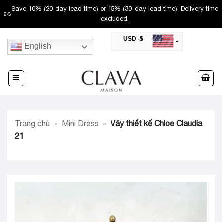
Skip
Save 10% (20-day lead time) or 15% (30-day lead time). Delivery time
2
/
3
to
excluded.
content
USD -$
English
SAR -SR
Saudi Riyal
AED -AED
United Arab Emirates Dirham
CAD -CA$
Canadian Dollar
AUD -AU$
Trang chủ
»
Mini Dress
»
Váy thiết kế Chloe Claudia
Australian Dollar
SGD -$
21
Singapore Dollar
HKD -HK$
Hong Kong Dollar
MYR -RM
Malaysian Ringgit
THB -฿
Thai Baht
QAR -QR
Qatari Rial