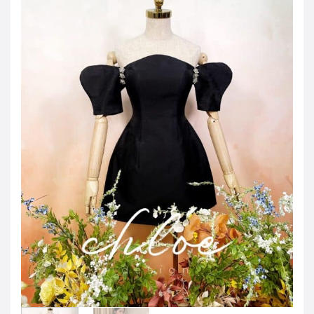
JOD -JD
Jordanian Dinar
KWD -KD
Kuwaiti Dinar
OMR -OMR
Omani Rial
EUR -€
Euro
GBP -£
British Pound Sterling
VND -₫
CNY -CN¥
Chinese Yuan
JPY -¥
Japanese Yen