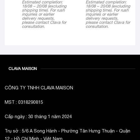
Estimated completion:
Estimated completion:
18/08 – 20/08 (excluding
18/08 – 20/08 (excluding
shipping time). For rush
shipping time). For rush
inquiries or earlier
inquiries or earlier
delivery requests,
delivery requests,
please contact Clava for
please contact Clava for
consultation.
consultation.
CLAVA MAISON
CÔNG TY TNHH CLAVA MAISON
MST : 0318290815
Cấp ngày : 30 tháng 1 năm 2024
Trụ sở : 5/6 A Song Hành - Phường Tân Hưng Thuận - Quận
12 - Hồ Chí Minh - Việt Nam