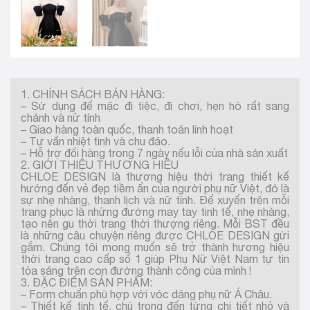
1. CHÍNH SÁCH BÁN HÀNG:
– Sử dụng để mặc đi tiệc, đi chơi, hẹn hò rất sang
chảnh và nữ tính
– Giao hàng toàn quốc, thanh toán linh hoạt
– Tư vấn nhiệt tình và chu đáo.
– Hỗ trợ đổi hàng trong 7 ngày nếu lỗi của nhà sản xuất
2. GIỚI THIỆU THƯƠNG HIỆU
CHLOE DESIGN là thương hiệu thời trang thiết kế
hướng đến vẻ đẹp tiềm ẩn của người phụ nữ Việt, đó là
sự nhẹ nhàng, thanh lịch và nữ tính. Để xuyến trên mỗi
trang phục là những đường may tay tinh tế, nhẹ nhàng,
tạo nên gu thời trang thời thượng riêng. Mỗi BST đều
là những câu chuyện riêng được CHLOE DESIGN gửi
gắm. Chúng tôi mong muốn sẽ trở thành hương hiệu
thời trang cao cấp số 1 giúp Phụ Nữ Việt Nam tự tin
tỏa sáng trên con đường thành công của mình !
3. ĐẶC ĐIỂM SẢN PHẨM:
– Form chuẩn phù hợp với vóc dáng phụ nữ Á Châu.
– Thiết kế tinh tế, chú trọng đến từng chi tiết nhỏ và