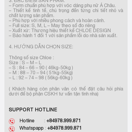
3. ĐẶC ĐIỂM SẢN PHẨM:
– Form chuẩn phù hợp với vóc dáng phụ nữ Á Châu.
– Thiết kế tinh tế, chú trọng đến từng chi tiết nhỏ và
chất lượng sản phẩm.
– Phù hợp với nhiều phong cách và hoàn cảnh.
– Full size: S, M, L – May theo số đo riêng
– Xuất xứ: Thương hiệu thiết kế CHLOE DESIGN
– Bảo hành 1 đổi 1 với sản phẩm lỗi do nhà sản xuất.
4. HƯỚNG DẪN CHỌN SIZE:
Thông số size Chloe :
Size : S – M – L
– S : 84 – 66 – 90 ( 46kg-50kg )
– M : 88 – 70 – 94 ( 51kg-55kg)
– L : 92 – 74 – 98 ( 56kg-60kg )
( Khách hàng còn phân vân có thể đặt câu hỏi phía
dưới để bộ phận CSKH tư vấn tận tình nha)
SUPPORT HOTLINE
Hotline
:
+84978.999.871
Whatspapp
:
+84978.999.871