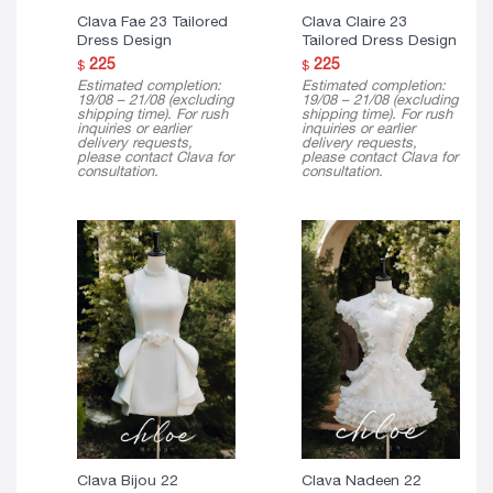
Clava Fae 23 Tailored
Clava Claire 23
Dress Design
Tailored Dress Design
225
225
$
$
Estimated completion:
Estimated completion:
19/08 – 21/08 (excluding
19/08 – 21/08 (excluding
shipping time). For rush
shipping time). For rush
inquiries or earlier
inquiries or earlier
delivery requests,
delivery requests,
please contact Clava for
please contact Clava for
consultation.
consultation.
Clava Bijou 22
Clava Nadeen 22