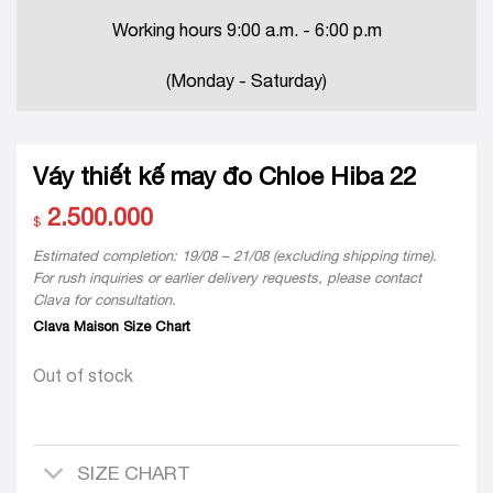
Working hours 9:00 a.m. - 6:00 p.m
(Monday - Saturday)
Váy thiết kế may đo Chloe Hiba 22
2.500.000
$
Estimated completion: 19/08 – 21/08 (excluding shipping time).
For rush inquiries or earlier delivery requests, please contact
Clava for consultation.
Clava Maison Size Chart
Out of stock
SIZE CHART