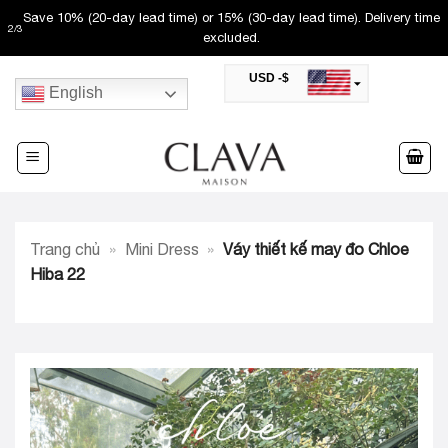
Skip
Save 10% (20-day lead time) or 15% (30-day lead time). Delivery time
2
/
3
to
excluded.
content
USD -$
English
SAR -SR
Saudi Riyal
AED -AED
United Arab Emirates Dirham
CAD -CA$
Canadian Dollar
AUD -AU$
Trang chủ
»
Mini Dress
»
Váy thiết kế may đo Chloe
Australian Dollar
SGD -$
Hiba 22
Singapore Dollar
HKD -HK$
Hong Kong Dollar
MYR -RM
Malaysian Ringgit
THB -฿
Thai Baht
QAR -QR
Qatari Rial