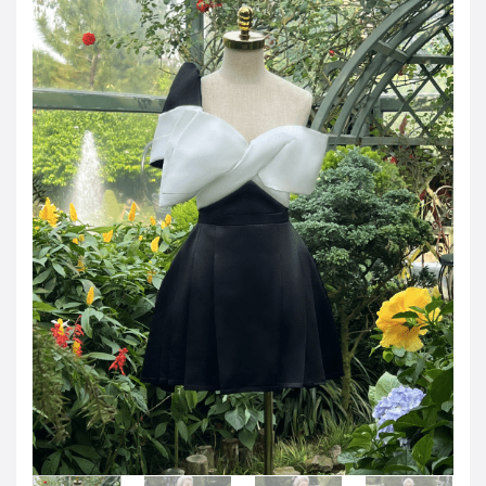
JOD -JD
Jordanian Dinar
KWD -KD
Kuwaiti Dinar
OMR -OMR
Omani Rial
EUR -€
Euro
GBP -£
British Pound Sterling
VND -₫
CNY -CN¥
Chinese Yuan
JPY -¥
Japanese Yen