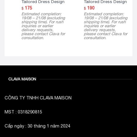
Tailored Dress Design
Tailored Dress Design
175
190
$
$
Estimated completion:
Estimated completion:
19/08 – 21/08 (excluding
19/08 – 21/08 (excluding
shipping time). For rush
shipping time). For rush
inquiries or earlier
inquiries or earlier
delivery requests,
delivery requests,
please contact Clava for
please contact Clava for
consultation.
consultation.
CLAVA MAISON
CÔNG TY TNHH CLAVA MAISON
MST : 0318290815
Cấp ngày : 30 tháng 1 năm 2024