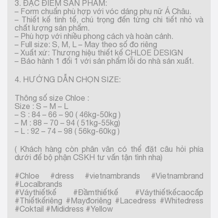
3. ĐẶC ĐIỂM SẢN PHẨM:
– Form chuẩn phù hợp với vóc dáng phụ nữ Á Châu.
– Thiết kế tinh tế, chú trọng đến từng chi tiết nhỏ và
chất lượng sản phẩm.
– Phù hợp với nhiều phong cách và hoàn cảnh.
– Full size: S, M, L – May theo số đo riêng
– Xuất xứ: Thương hiệu thiết kế CHLOE DESIGN
– Bảo hành 1 đổi 1 với sản phẩm lỗi do nhà sản xuất.
4. HƯỚNG DẪN CHỌN SIZE:
Thông số size Chloe :
Size : S – M – L
– S : 84 – 66 – 90 ( 46kg-50kg )
– M : 88 – 70 – 94 ( 51kg-55kg)
– L : 92 – 74 – 98 ( 56kg-60kg )
( Khách hàng còn phân vân có thể đặt câu hỏi phía
dưới để bộ phận CSKH tư vấn tận tình nha)
#Chloe #dress #vietnambrands #Vietnambrand
#Localbrands
#Váythiếtkế #Đầmthiếtkế #Váythiếtkếcaocấp
#Thiếtkếriêng #Mayđoriêng #Lacedress #Whitedress
#Coktail #Mididress #Yellow