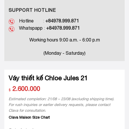
SUPPORT HOTLINE
Hotline
:
+84978.999.871
Whatspapp
:
+84978.999.871
Working hours 9:00 a.m. - 6:00 p.m
(Monday - Saturday)
Váy thiết kế Chloe Jules 21
2.600.000
$
Estimated completion: 21/08 – 23/08 (excluding shipping time).
For rush inquiries or earlier delivery requests, please contact
Clava for consultation.
Clava Maison Size Chart