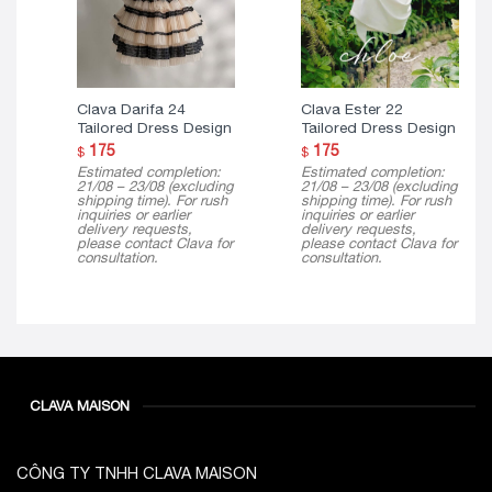
Clava Darifa 24
Clava Ester 22
Tailored Dress Design
Tailored Dress Design
175
175
$
$
Estimated completion:
Estimated completion:
21/08 – 23/08 (excluding
21/08 – 23/08 (excluding
shipping time). For rush
shipping time). For rush
inquiries or earlier
inquiries or earlier
delivery requests,
delivery requests,
please contact Clava for
please contact Clava for
consultation.
consultation.
CLAVA MAISON
CÔNG TY TNHH CLAVA MAISON