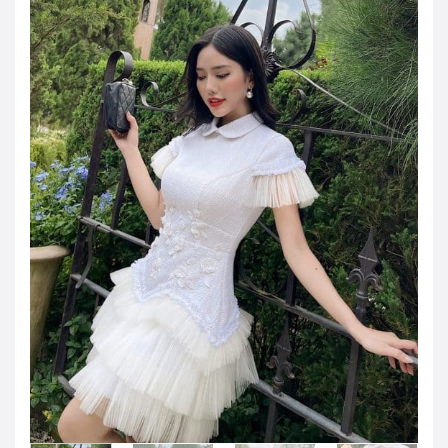
JOD -JD
Jordanian Dinar
KWD -KD
Kuwaiti Dinar
OMR -OMR
Omani Rial
EUR -€
Euro
GBP -£
British Pound Sterling
VND -₫
CNY -CN¥
Chinese Yuan
JPY -¥
Japanese Yen