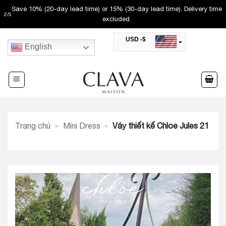
Skip
Save 10% (20-day lead time) or 15% (30-day lead time). Delivery time
2
/
3
to
excluded.
content
USD -$
English
SAR -SR
Saudi Riyal
AED -AED
United Arab Emirates Dirham
CAD -CA$
Canadian Dollar
AUD -AU$
Trang chủ
»
Mini Dress
»
Váy thiết kế Chloe Jules 21
Australian Dollar
SGD -$
Singapore Dollar
HKD -HK$
Hong Kong Dollar
MYR -RM
Malaysian Ringgit
THB -฿
Thai Baht
QAR -QR
Qatari Rial