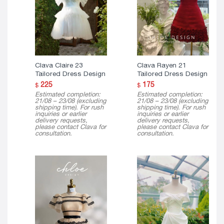
Clava Claire 23
Clava Rayen 21
Tailored Dress Design
Tailored Dress Design
225
175
$
$
Estimated completion:
Estimated completion:
21/08 – 23/08 (excluding
21/08 – 23/08 (excluding
shipping time). For rush
shipping time). For rush
inquiries or earlier
inquiries or earlier
delivery requests,
delivery requests,
please contact Clava for
please contact Clava for
consultation.
consultation.