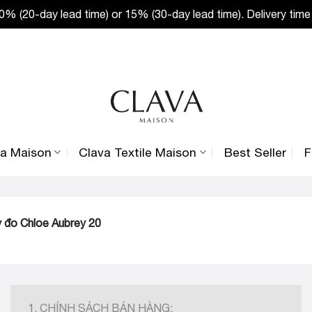
% (20-day lead time) or 15% (30-day lead time). Delivery time
va Maison
Clava Textile Maison
Best Seller
F
y đo Chloe Aubrey 20
1. CHÍNH SÁCH BÁN HÀNG: