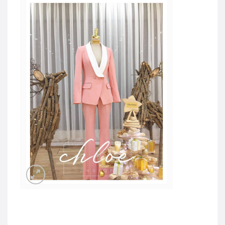
JOD -JD
Jordanian Dinar
KWD -KD
Kuwaiti Dinar
OMR -OMR
Omani Rial
EUR -€
Euro
GBP -£
British Pound Sterling
VND -₫
CNY -CN¥
Chinese Yuan
JPY -¥
Japanese Yen