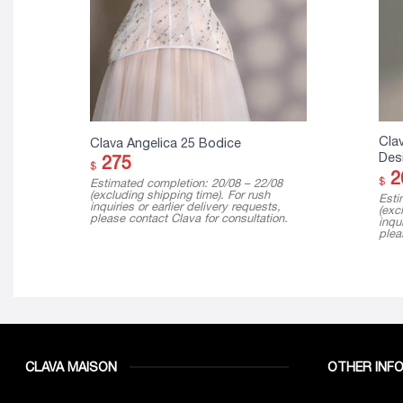
Clav
Clava Angelica 25 Bodice
Des
275
$
2
$
Estimated completion: 20/08 – 22/08
(excluding shipping time). For rush
Esti
inquiries or earlier delivery requests,
(exc
please contact Clava for consultation.
inqui
plea
CLAVA MAISON
OTHER INF