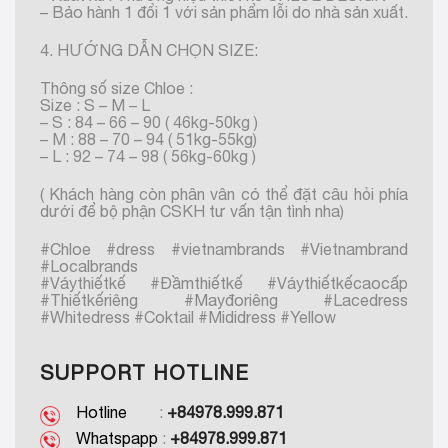
– Bảo hành 1 đổi 1 với sản phẩm lỗi do nhà sản xuất.
4. HƯỚNG DẪN CHỌN SIZE:
Thông số size Chloe :
Size : S – M – L
– S : 84 – 66 – 90 ( 46kg-50kg )
– M : 88 – 70 – 94 ( 51kg-55kg)
– L : 92 – 74 – 98 ( 56kg-60kg )
( Khách hàng còn phân vân có thể đặt câu hỏi phía
dưới để bộ phận CSKH tư vấn tận tình nha)
#Chloe #dress #vietnambrands #Vietnambrand
#Localbrands
#Váythiếtkế #Đầmthiếtkế #Váythiếtkếcaocấp
#Thiếtkếriêng #Mayđoriêng #Lacedress
#Whitedress #Coktail #Mididress #Yellow
SUPPORT HOTLINE
Hotline
:
+84978.999.871
Whatspapp
:
+84978.999.871