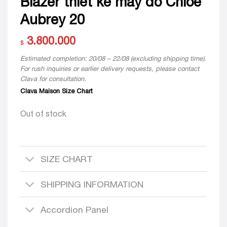
Blazer thiết kế may đo Chloe
Aubrey 20
3.800.000
$
Estimated completion: 20/08 – 22/08 (excluding shipping time).
For rush inquiries or earlier delivery requests, please contact
Clava for consultation.
Clava Maison Size Chart
Out of stock
SIZE CHART
SHIPPING INFORMATION
Accordion Panel