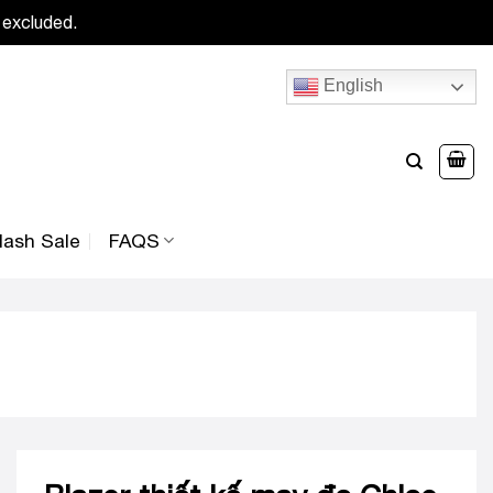
 excluded.
English
lash Sale
FAQS