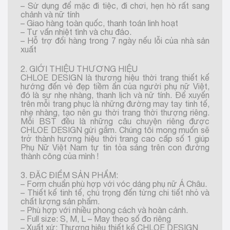
– Sử dụng để mặc đi tiệc, đi chơi, hẹn hò rất sang
chảnh và nữ tính
– Giao hàng toàn quốc, thanh toán linh hoạt
– Tư vấn nhiệt tình và chu đáo.
– Hỗ trợ đổi hàng trong 7 ngày nếu lỗi của nhà sản
xuất
2. GIỚI THIỆU THƯƠNG HIỆU
CHLOE DESIGN là thương hiệu thời trang thiết kế
hướng đến vẻ đẹp tiềm ẩn của người phụ nữ Việt,
đó là sự nhẹ nhàng, thanh lịch và nữ tính. Để xuyến
trên mỗi trang phục là những đường may tay tinh tế,
nhẹ nhàng, tạo nên gu thời trang thời thượng riêng.
Mỗi BST đều là những câu chuyện riêng được
CHLOE DESIGN gửi gắm. Chúng tôi mong muốn sẽ
trở thành hương hiệu thời trang cao cấp số 1 giúp
Phụ Nữ Việt Nam tự tin tỏa sáng trên con đường
thành công của mình !
3. ĐẶC ĐIỂM SẢN PHẨM:
– Form chuẩn phù hợp với vóc dáng phụ nữ Á Châu.
– Thiết kế tinh tế, chú trọng đến từng chi tiết nhỏ và
chất lượng sản phẩm.
– Phù hợp với nhiều phong cách và hoàn cảnh.
– Full size: S, M, L – May theo số đo riêng
– Xuất xứ: Thương hiệu thiết kế CHLOE DESIGN