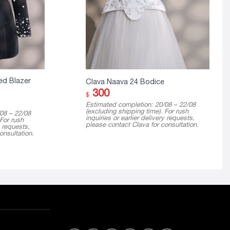
ed Blazer
Clava Naava 24 Bodice
300
$
Estimated completion: 20/08 – 22/08
(excluding shipping time). For rush
08 – 22/08
inquiries or earlier delivery requests,
 For rush
please contact Clava for consultation.
y requests,
onsultation.