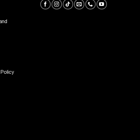
 and
 Policy