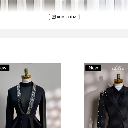
XEM THÊM
ew
New