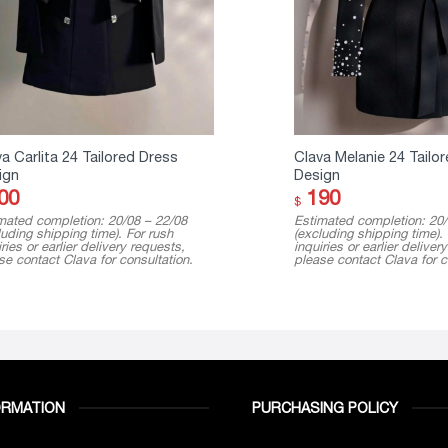
a Carlita 24 Tailored Dress
Clava Melanie 24 Tailor
ign
Design
00
190
$
mated completion: 20/08 – 22/08
Estimated completion: 20/
luding shipping time). For rush
(excluding shipping time).
ries or earlier delivery requests,
inquiries or earlier deliver
se contact Clava for consultation.
please contact Clava for c
ORMATION
PURCHASING POLICY