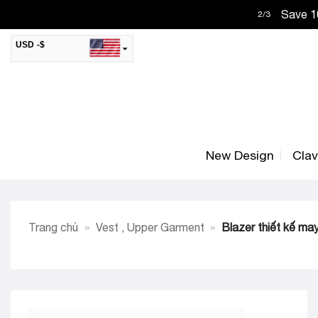
Skip
Save 10
2
/
3
to
content
USD -$
SAR -SR
Saudi Riyal
AED -AED
United Arab Emirates Dirham
CAD -CA$
Canadian Dollar
New Design
Cla
AUD -AU$
Australian Dollar
SGD -$
Singapore Dollar
HKD -HK$
Hong Kong Dollar
Trang chủ
»
Vest , Upper Garment
»
Blazer thiết kế ma
MYR -RM
Malaysian Ringgit
THB -฿
Thai Baht
QAR -QR
Qatari Rial