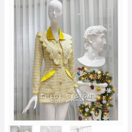
JOD -JD
Jordanian Dinar
KWD -KD
Kuwaiti Dinar
OMR -OMR
Omani Rial
EUR -€
Euro
GBP -£
British Pound Sterling
VND -₫
CNY -CN¥
Chinese Yuan
JPY -¥
Japanese Yen