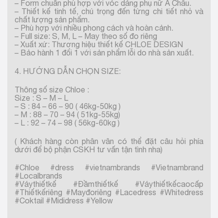
– Form chuẩn phù hợp với vóc dáng phụ nữ Á Châu.
– Thiết kế tinh tế, chú trọng đến từng chi tiết nhỏ và
chất lượng sản phẩm.
– Phù hợp với nhiều phong cách và hoàn cảnh.
– Full size: S, M, L – May theo số đo riêng
– Xuất xứ: Thương hiệu thiết kế CHLOE DESIGN
– Bảo hành 1 đổi 1 với sản phẩm lỗi do nhà sản xuất.
4. HƯỚNG DẪN CHỌN SIZE:
Thông số size Chloe :
Size : S – M – L
– S : 84 – 66 – 90 ( 46kg-50kg )
– M : 88 – 70 – 94 ( 51kg-55kg)
– L : 92 – 74 – 98 ( 56kg-60kg )
( Khách hàng còn phân vân có thể đặt câu hỏi phía
dưới để bộ phận CSKH tư vấn tận tình nha)
#Chloe #dress #vietnambrands #Vietnambrand
#Localbrands
#Váythiếtkế #Đầmthiếtkế #Váythiếtkếcaocấp
#Thiếtkếriêng #Mayđoriêng #Lacedress #Whitedress
#Coktail #Mididress #Yellow