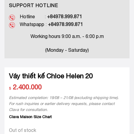
SUPPORT HOTLINE
Hotline
:
+84978.999.871
Whatspapp
:
+84978.999.871
Working hours 9:00 a.m. - 6:00 p.m
(Monday - Saturday)
Váy thiết kế Chloe Helen 20
2.400.000
$
Estimated completion: 19/08 – 21/08 (excluding shipping time).
For rush inquiries or earlier delivery requests, please contact
Clava for consultation.
Clava Maison Size Chart
Out of stock