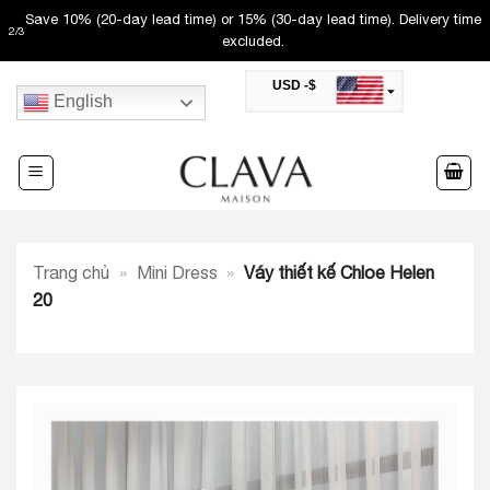
Skip
Save 10% (20-day lead time) or 15% (30-day lead time). Delivery time
2
/
3
to
excluded.
content
USD -$
English
SAR -SR
Saudi Riyal
AED -AED
United Arab Emirates Dirham
CAD -CA$
Canadian Dollar
AUD -AU$
Trang chủ
»
Mini Dress
»
Váy thiết kế Chloe Helen
Australian Dollar
SGD -$
20
Singapore Dollar
HKD -HK$
Hong Kong Dollar
MYR -RM
Malaysian Ringgit
THB -฿
Thai Baht
QAR -QR
Qatari Rial